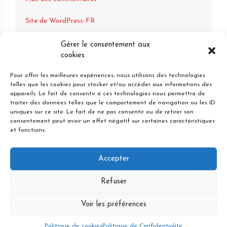
Site de WordPress-FR
Gérer le consentement aux
cookies
Pour offrir les meilleures expériences, nous utilisons des technologies
telles que les cookies pour stocker et/ou accéder aux informations des
appareils. Le fait de consentir à ces technologies nous permettra de
traiter des données telles que le comportement de navigation ou les ID
uniques sur ce site. Le fait de ne pas consentir ou de retirer son
1 Esplanade Compans Caffarelli - 31000 Toulouse
consentement peut avoir un effet négatif sur certaines caractéristiques
Tel : 06 28 37 02 17
et fonctions.
Mail : als@detectivetoulouse.com
Accepter
Mentions Légales
Confidentialité & Médiation
Cookies / RGPD
Refuser
Agréments
Voir les préférences
Tarifs
Déontologie
Politique de cookies
Politique de Confidentialité