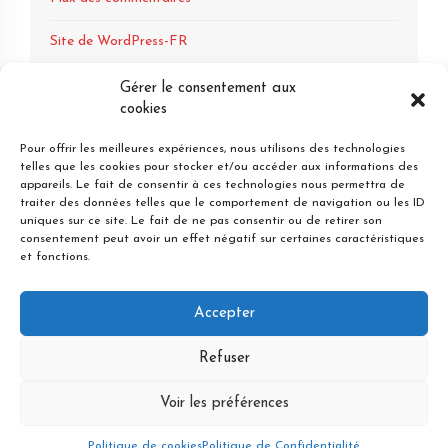
Site de WordPress-FR
Gérer le consentement aux
cookies
Pour offrir les meilleures expériences, nous utilisons des technologies
telles que les cookies pour stocker et/ou accéder aux informations des
appareils. Le fait de consentir à ces technologies nous permettra de
traiter des données telles que le comportement de navigation ou les ID
uniques sur ce site. Le fait de ne pas consentir ou de retirer son
1 Esplanade Compans Caffarelli - 31000 Toulouse
consentement peut avoir un effet négatif sur certaines caractéristiques
Tel : 06 28 37 02 17
et fonctions.
Mail : als@detectivetoulouse.com
Accepter
Mentions Légales
Confidentialité & Médiation
Cookies / RGPD
Refuser
Agréments
Voir les préférences
Tarifs
Déontologie
Politique de cookies
Politique de Confidentialité